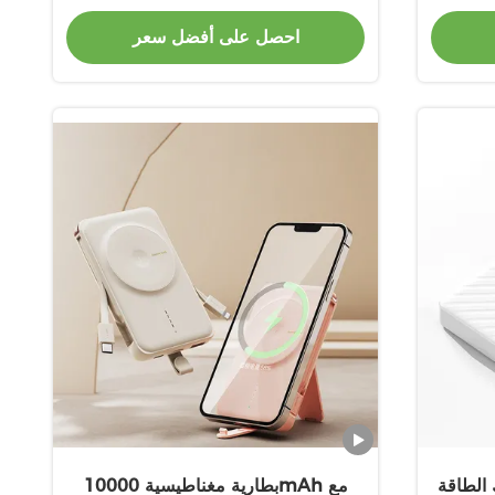
ائد
PC مقاوم للحريق
احصل على أفضل سعر
 الطاقة
بطارية مغناطيسية 10000mAh مع