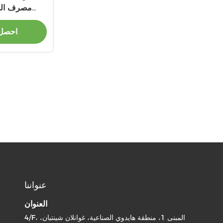
المغناطيسي النوع C الخروج
احصل
عنواننا
العنوان
4/F، المبنى 1، منطقة هايدوي الصناعية، غوانلان شينتيان،