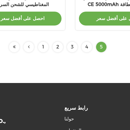
CE 5000mAh مصرف الطاقة
المغناطيسي للشحن السري
 على أفضل سعر
احصل على أفضل سعر
1
2
3
4
5
رابط سريع
حولنا
.,