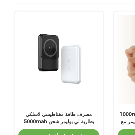
رية مغناطيسية مصرف
مصرف طاقة مغناطيسي لاسلكي
يمر مع
5000mah بطارية لي بوليمر شحن
لوقوف
12V-1.67A خروجا مضاد للحريق ABS