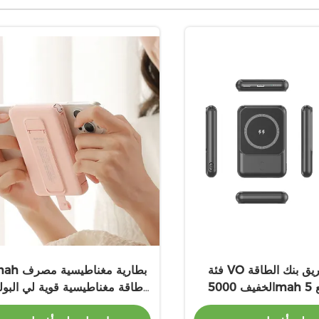
فئة VO مقاومة للحريق بنك الطاقة
1000mah بطا
الخفيف 5000mah مع 5W 7.5W
طاقة مغناطيسية قوية لي البول
خروج اللاسلكي
الخروج والشحن اللاسلكي مع ا