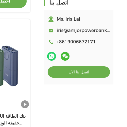
احصل
اتصل بنا
Ms. Iris Lai
iris@amjorpowerbank.com
+8619006672171
اتصل بنا الآن
بنك الطاقة ال
خفيفة الو