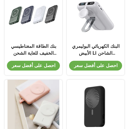
البنك الكهربائي البوليمري
بنك الطاقة المغناطيسي
الأبيض Li الشاحن
الخفيف للغاية الشحن
المغناطيسي المحمول من
اللاسلكي 5 فولت 3 أخرج
احصل على أفضل سعر
احصل على أفضل سعر
النوع C الخروج 5V / 3A
15W