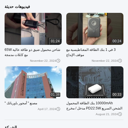
فيديوهات حديثة
01:24
00:24
3 في 1 بنك الطاقة المغناطيسية مع
شاحن محمول ضيق ذو طاقة عالية 65W
موقف الإبداع
مع كابلات مدمجة
November 22, 2024
November 22, 2024
01:38
00:33
10000mAh بنك الطاقة المحمول
مصنع " أمجور باوربانك "
الشحن السريع PD22.5W مدخل / مخرج
April 17, 2024
مع بطارية 21700
August 21, 2024
الشركة