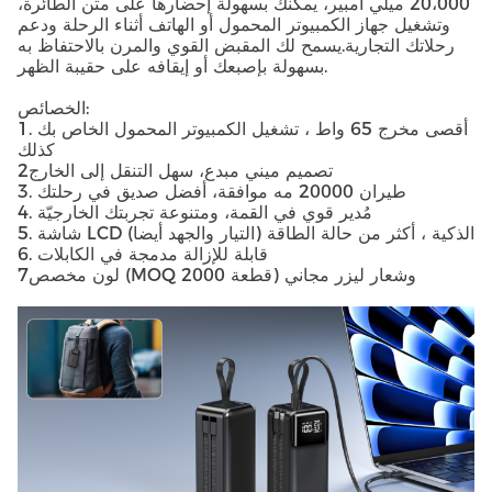
20،000 ميلي أمبير، يمكنك بسهولة إحضارها على متن الطائرة،
وتشغيل جهاز الكمبيوتر المحمول أو الهاتف أثناء الرحلة ودعم
رحلاتك التجارية.يسمح لك المقبض القوي والمرن بالاحتفاظ به
بسهولة بإصبعك أو إيقافه على حقيبة الظهر.
الخصائص:
1. أقصى مخرج 65 واط ، تشغيل الكمبيوتر المحمول الخاص بك
كذلك
2تصميم ميني مبدع، سهل التنقل إلى الخارج
3. طيران 20000 مه موافقة، أفضل صديق في رحلتك
4. مُدير قوي في القمة، ومتنوعة تجربتك الخارجيّة
5. شاشة LCD الذكية ، أكثر من حالة الطاقة (التيار والجهد أيضا)
6. قابلة للإزالة مدمجة في الكابلات
7لون مخصص (MOQ 2000 قطعة) وشعار ليزر مجاني