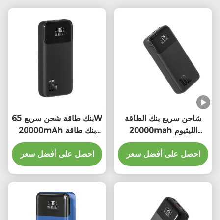
شاحن سريع بنك الطاقة
بنك طاقة شحن سريع 65W
20000mah الليثيوم
20000mAh بنك طاقة
البوليمر 100 واط شاحن
طاقة عالية
احصل على أفضل سعر
محمول حماية من الحريق
احصل على أفضل سعر