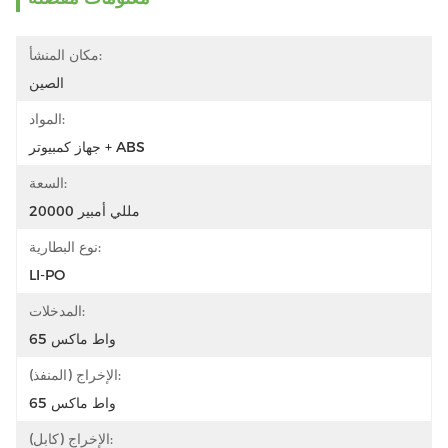
مكان المنشأ:
الصين
المواد:
جهاز كمبيوتر + ABS
السعة:
20000 مللي أمبير
نوع البطارية:
LI-PO
المدخلات:
65 واط ماكس
الإخراج (المنفذ):
65 واط ماكس
الإخراج (كابل):