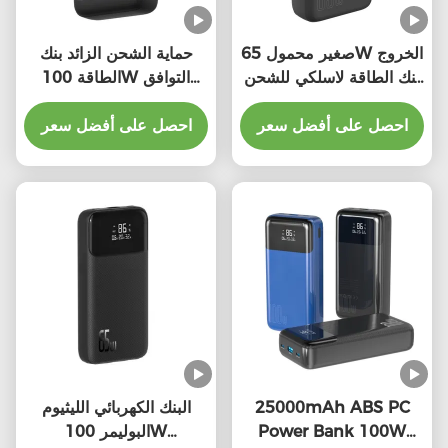
صغير محمول 65W الخروج
حماية الشحن الزائد بنك
بنك الطاقة لاسلكي للشحن
الطاقة 100W التوافق
السريع
العالمي
احصل على أفضل سعر
احصل على أفضل سعر
25000mAh ABS PC
البنك الكهربائي الليثيوم
Power Bank 100W
البوليمر 100W