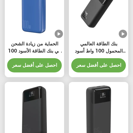
بنك الطاقة العالمي
الحماية من زيادة الشحن
المحمول 100 واط أسود
في بنك الطاقة الأسود 100
200000mAh
واط / الحماية من الدائرة
150*73*34.5mm
احصل على أفضل سعر
القصيرة
احصل على أفضل سعر