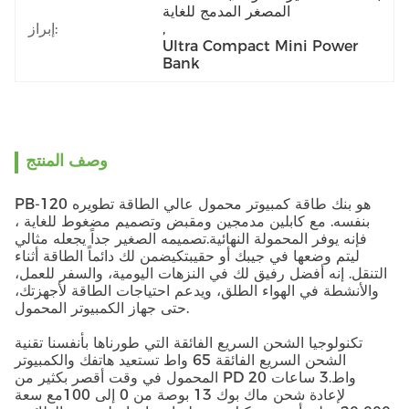
المصغر المدمج للغاية
, 
إبراز:
Ultra Compact Mini Power 
Bank
وصف المنتج
PB-120 هو بنك طاقة كمبيوتر محمول عالي الطاقة تطويره
بنفسه. مع كابلين مدمجين ومقبض وتصميم مضغوط للغاية ،
فإنه يوفر المحمولة النهائية.تصميمه الصغير جداً يجعله مثالي
ليتم وضعها في جيبك أو حقيبتكيضمن لك دائماً الطاقة أثناء
التنقل. إنه أفضل رفيق لك في النزهات اليومية، والسفر للعمل،
والأنشطة في الهواء الطلق، ويدعم احتياجات الطاقة لأجهزتك،
حتى جهاز الكمبيوتر المحمول.
تكنولوجيا الشحن السريع الفائقة التي طورناها بأنفسنا تقنية
الشحن السريع الفائقة 65 واط تستعيد هاتفك والكمبيوتر
المحمول في وقت أقصر بكثير من PD 20 واط.3 ساعات
لإعادة شحن ماك بوك 13 بوصة من 0 إلى 100مع سعة