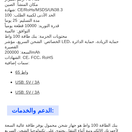
مكان المنشأ: الصين
شهادة: CE/RoHs/MSDS/UN38.3
الحد الأدنى لكمية الطلب: 100
مدة التسليم: 25 يوما
قدرة التوريد: 10000 قطعة يومياً
التوافق: عالمية
محتويات الحزمة: بنك طاقة 100 واط
الخصائص: الشحن السريع، مؤشر LED، حماية الزيادة، حماية الدائرة
القصيرة
السعة: 200000mAh
الشهادات: CE، FCC، RoHS
سمات إضافية:
65 واط
USB: 5V / 3A
USB: 5V / 3A
الدعم والخدمات:
بنك الطاقة 100 واط هو جهاز شحن محمول يوفر طاقة عالية السعة
لأجهزتك الإلكترونية أثناء التنقل.يحتوي على تكنولوجيا الشحن السريع