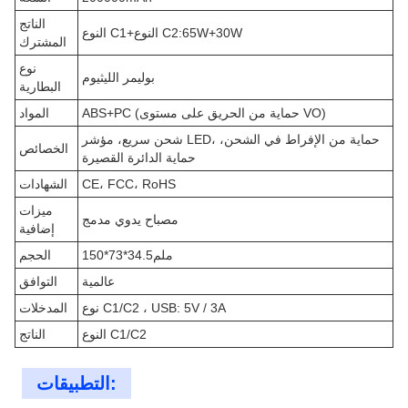
الناتج
النوع C1+النوع C2:65W+30W
المشترك
نوع
بوليمر الليثيوم
البطارية
ABS+PC (حماية من الحريق على مستوى VO)
المواد
شحن سريع، مؤشر LED، حماية من الإفراط في الشحن،
الخصائص
حماية الدائرة القصيرة
CE، FCC، RoHS
الشهادات
ميزات
مصباح يدوي مدمج
إضافية
150*73*34.5ملم
الحجم
عالمية
التوافق
نوع C1/C2 ، USB: 5V / 3A
المدخلات
النوع C1/C2
الناتج
التطبيقات: