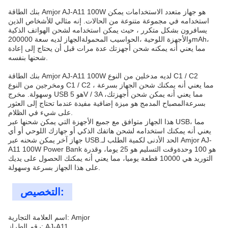
بنك الطاقة Amjor AJ-A11 100W هو جهاز متعدد الاستخدامات يمكن
استخدامه في مجموعة متنوعة من الحالات. إنه مثالي للأشخاص الذين
يسافرون بشكل متكرر ، حيث يمكن استخدامه لشحن الهواتف الذكية
والأجهزة اللوحية ،الحواسيب المحمولةالجهاز لديه سعة 200000mAh،
مما يعني أنه يمكنه شحن أجهزتك عدة مرات قبل أن يحتاج إلى إعادة
شحنها بنفسه.
بنك الطاقة Amjor AJ-A11 100W لديه مدخلين من النوع C1 / C2
ومخرجين من النوع C1 / C2 ، مما يعني أنه يمكنك شحن الجهاز بسرعة
وسهولة. مخرج USB هو 5V / 3A ،مما يعني أنه يمكن شحن أجهزتك
بسرعةالمصباح المدمج هو ميزة إضافية مفيدة عندما تحتاج إلى العثور
على شيء في الظلام.
هذا الجهاز متوافق مع جميع الأجهزة التي يمكن شحنها عبر USB، مما
يعني أنه يمكنك استخدامه لشحن هاتفك الذكي أو جهازك اللوحي أو أي
جهاز آخر يمكن شحنه عبر USB.الحد الأدنى لكمية الطلب لـ Amjor AJ-
A11 100W Power Bank هو 100 وحدةوقت التسليم هو 25 يوما، وقدرة
التوريد هي 10000 قطعة يوميا، مما يعني أنه يمكنك الحصول على يديك
على هذا الجهاز بسرعة وسهولة.
التخصيص:
اسم العلامة التجارية: Amjor
رقم الطراز: AJ-A11