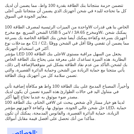
تتضمن حزمة منتجاتنا بنك الطاقة بقدرة 100 واط، مما يضمن أن لديك
كل ما تحتاجه للبدء في شحن أجهزتك.الذي يضمن أن منتجاتنا تلبي أعلى
معايير الجودة في السوق.
واحدة من الميزات الرئيسية لمصرف الطاقة 100W الخاص بنا هي قدرات
الشحن السريع. مع مخرج USB من 5V / 3A ومخرج 65W، يمكنك شحن
أجهزتك بسرعة وكفاءة.يمكنك أيضا شحن بنك الطاقة الخاصة بك بسرعة
مع مدخلات نوع C1 / C2، مما يضمن أن تقضي وقتًا أقل في الشحن ووقتًا
أكثر في استخدام أجهزتك.
مؤشر LED على بنك الطاقة 100W يجعل من السهل مراقبة مستوى
البطارية. هذه الميزة تساعدك على معرفة متى يحتاج بنك الطاقة الخاص
بك لشحن،التأكد من عدم نفاد الطاقة بشكل غير متوقعبالإضافة إلى ذلك،
يأتي منتجنا مع حماية الزيادة من الشحن وحماية الدائرة القصيرة، والتي
تضمن سلامة كل من أجهزتك وبنك الطاقة.
وأخيراً، المصباح المدمج على بنك الطاقة 100 واط هو مكافأة إضافية تأتي
في متناول اليد في حالات الطوارئ.هذه الميزة تضمن أن يكون لديك
مصدر ضوء موثوق به عندما تحتاج إليها أكثر.
في الختام، بنك الطاقة 100W لدينا هو خيار ممتاز لأي شخص يبحث عن
حل شحن عالي الجودة، موثوق بها، وكفاءة لأجهزتهم.مؤشر LED، حماية
الزيادة، حماية الدائرة القصيرة، والفانوس المدمجة، يمكنك أن تكون
متأكدا من أنك تحصل على أفضل قيمة مقابل أموالك.
الخصائص: