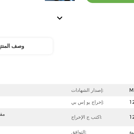
وصف المنت
M
إصدار الشهادات:
1
إخراج يو إس بي:
1
اكتب ج الإخراج:
ية
التوافق: