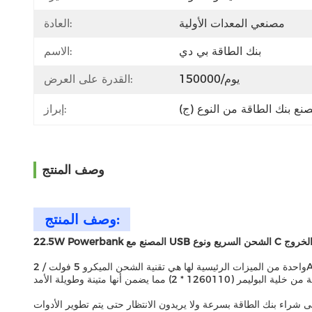
مصنعي المعدات الأولية
العادة:
بنك الطاقة بي دي
الاسم:
150000/يوم
القدرة على العرض:
إبراز:
وصف المنتج
وصف المنتج:
22.5W Powerba المصنع مع USB الشحن السريع ونوع C الخروج
واحدة من الميزات الرئيسية لها هي تقنية الشحن الميكرو 5 فولت / 2A ، والتي تسمح بشحن الأجهزة بسرعة. وهذا يجعلها مثالية لأولئك الذين هم في عجلة من امرهم ويحتاجون إلى شحن أجهزتهم بسرعة.بالإضافة إلى،