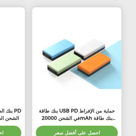
بنك طاقة USB PD حماية من الإفراط
في الشحن 20000mAh بنك طاقة
مع مؤشر LED ال
الهواتف الذكية
احصل على أفضل سعر
اح