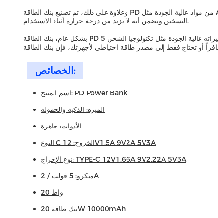
وعلاوة على ذلك، تم تصنيع بنك الطاقة PD من مواد عالية الجودة مثل ABS + PC (عازمة على الحريق من الدرجة VO) مما يضمن أنها آمنة ودائمة الاستخدام.يتم تصنيع غطاء بنك الطاقة من المعدن الذي هو جيد للحد من
التسخين ويضمن أنه لا يزيد من درجة حرارة أثناء الاستخدام.
بشكل عام، بنك الطاقة PD هو بنك الطاقة الشحن السريع الذي هو مثالي لأولئك الذين هم دائما على الذهاب. ميزاته عالية الجودة مثل تكنولوجيا الشحن 5V / 2A الميكرو، بطارية الخلية البوليمرية،والبيت المعدني يجعلها
الخصائص:
اسم المنتج: PD Power Bank
الميزة: الذكية والحمولة
الأدوات: جاهزة
النوع C الخروج: 12V1.5A 9V2A 5V3A
نوع الإخراج: TYPE-C 12V1.66A 9V2.22A 5V3A
ميكرو: 5 فولت / 2A
20 واط
بنك طاقة 20W 10000mAh