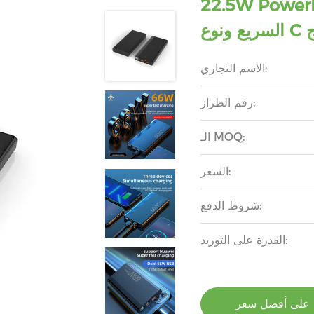
22.5W المصنع مع USB الشحن
وج
الاسم التجاري:
رقم الطراز:
الـ MOQ:
السعر:
شروط الدفع:
القدرة على التوريد:
على أفضل سعر