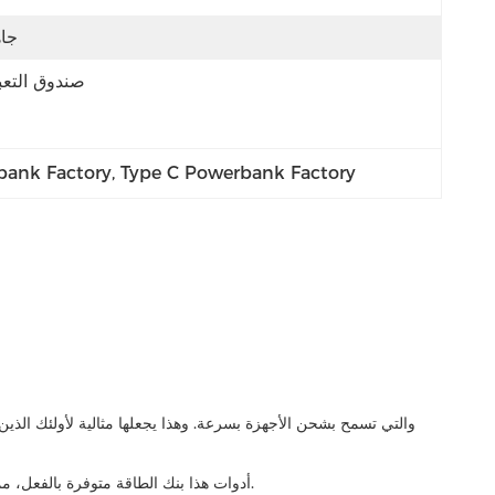
جا
صندوق التعب
bank Factory
, 
Type C Powerbank Factory
أدوات هذا بنك الطاقة متوفرة بالفعل، مما يعني أنها متاحة بسهولة للشراء.هذا يجعلها خيار ممتاز لأولئك الذين يحتاجون إلى شراء بنك الطاقة بسرعة ولا يريدون الانتظار حتى يتم تطوير الأدوات.