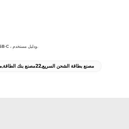
يأتي بنك الطاقة PD في صندوق أسود أنيق مع اسم المنتج والميزات المطبوعة على الجبهة. داخل الصندوق ، ستجد بنك الطاقة ، وكابل USB-C إلى USB-C ، ودليل مستخدم.
مصنع بطاقة الشحن السريع,22مصنع بنك الطاقة,مصنع بنك الطاقة من النوع (ج)