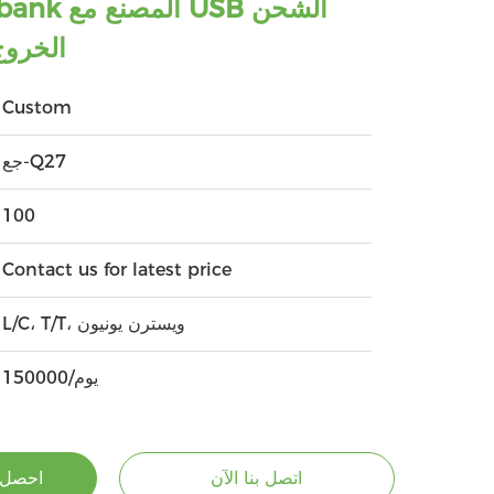
 Powerbank
السريع ونوع C الخر
Custom
جع-Q27
100
Contact us for latest price
L/C، T/T، ويسترن يونيون
150000/يوم
اتصل بنا الآن
احصل 