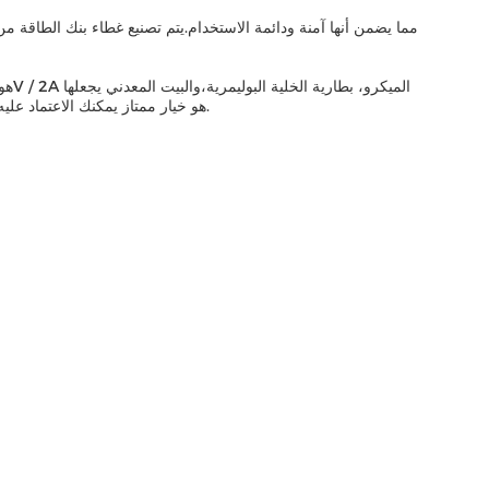
خيار موثوق ودائم لأي شخص يحتاج إلى شاحن هاتف محمولسواء كنت مسافراً أو تحتاج فقط إلى مصدر طاقة احتياطي لأجهزتك، فإن بنك الطاقة PD هو خيار ممتاز يمكنك الاعتماد عليه.