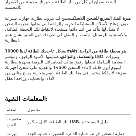
الشحنلضمان أن كل من بنك الطاقة وأجهزتك محمية من الأضرار
المحتملة.
ميزة البنك السريع للشحن اللاسلكي
يسمح لك بتزويد بطارية جهازك بسرعة
دون إزعاج الأسلاك المتشابكة الحرية والراحة التي تجلبها لتجربة الشحن
لا مثيل لهاالتأكد من أنك دائماً مستعدة لالتقاط تلك اللحظة المثالية،
والاستجابة للرسائل الهامة، أو التنقل في طريقك دون القلق بشأن عمر
البطارية.
بشكل عام،
بنك الطاقة لدينا 10000mAh هو محطة طاقة من الراحة،
والسلامة، والتوافق.
تصميمها الأسود الرقيق، ومؤشر LED، وميزات
السلامة الشاملة تجعلها رفيق مثالي لمغامراتك اليومية.مجهزة ببطارية
ليثيوم أيون قابلة لإعادة الشحن 14500 والقدرة على شحن أجهزتك
بسرعة لاسلكيايستثمر في هذا بنك الطاقة اليوم وتجربة مزيج مثالي من
الأداء، والحماية، وراحة العقل
المعلمات التقنية:
تفاصيل
المعلم
محتويات
بنك الطاقة، كابل ميكرو USB، دليل المستخدم
العبوة
حماية الشحن الزائد، حماية الدائرة القصيرة، حماية الجهد
ميزات