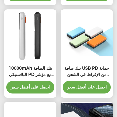
بنك طاقة USB PD حماية
10000mAh بنك الطاقة
من الإفراط في الشحن
البلاستيكي PD مع مؤشر
20000mAh بنك طاقة
LED الشحن السريع
الهواتف الذكية
احصل على أفضل سعر
العالمي
احصل على أفضل سعر