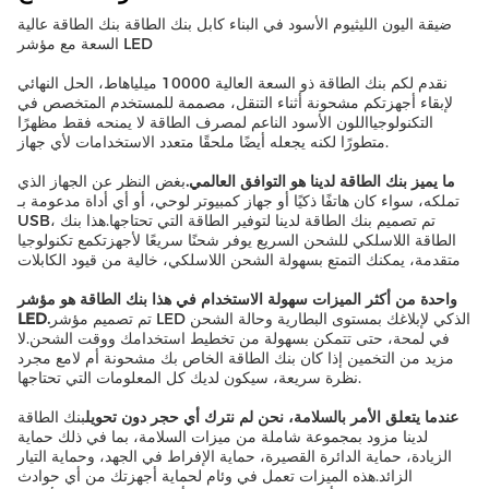
ضيقة اليون الليثيوم الأسود في البناء كابل بنك الطاقة بنك الطاقة عالية
السعة مع مؤشر LED
نقدم لكم بنك الطاقة ذو السعة العالية 10000 ميلياهاط، الحل النهائي
لإبقاء أجهزتكم مشحونة أثناء التنقل، مصممة للمستخدم المتخصص في
التكنولوجيااللون الأسود الناعم لمصرف الطاقة لا يمنحه فقط مظهرًا
متطورًا لكنه يجعله أيضًا ملحقًا متعدد الاستخدامات لأي جهاز.
ما يميز بنك الطاقة لدينا هو التوافق العالمي.
بغض النظر عن الجهاز الذي
تملكه، سواء كان هاتفًا ذكيًا أو جهاز كمبيوتر لوحي، أو أي أداة مدعومة بـ
USB، تم تصميم بنك الطاقة لدينا لتوفير الطاقة التي تحتاجها.هذا بنك
الطاقة اللاسلكي للشحن السريع يوفر شحنًا سريعًا لأجهزتكمع تكنولوجيا
متقدمة، يمكنك التمتع بسهولة الشحن اللاسلكي، خالية من قيود الكابلات
واحدة من أكثر الميزات سهولة الاستخدام في هذا بنك الطاقة هو مؤشر
تم تصميم مؤشر LED الذكي لإبلاغك بمستوى البطارية وحالة الشحن
LED.
في لمحة، حتى تتمكن بسهولة من تخطيط استخدامك ووقت الشحن.لا
مزيد من التخمين إذا كان بنك الطاقة الخاص بك مشحونة أم لامع مجرد
نظرة سريعة، سيكون لديك كل المعلومات التي تحتاجها.
عندما يتعلق الأمر بالسلامة، نحن لم نترك أي حجر دون تحويل
بنك الطاقة
لدينا مزود بمجموعة شاملة من ميزات السلامة، بما في ذلك حماية
الزيادة، حماية الدائرة القصيرة، حماية الإفراط في الجهد، وحماية التيار
الزائد.هذه الميزات تعمل في وئام لحماية أجهزتك من أي حوادث