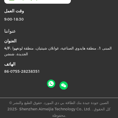
وقت العمل
9:00-18:30
عنواننا
العنوان
4/F، المبنى 1، منطقة هايدوي الصناعية، غوانلان شينتيان، منطقة لونغهوا
الجديدة، شنشن
الهاتف
86-0755-28238351
الصين جودة جيدة بنك الطاقة بي دي المورد. حقوق الطبع والنشر ©
-2025 Shenzhen Aimeijia Technology Co., Ltd. . كل الحقوق
محفوظة.