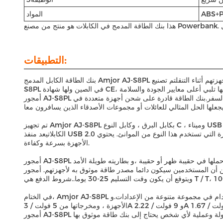
المواد
التطبيقات:
بنك الطاقة الكابل المدمج Amjor AJ-S8PL هو بنك الطاقة عالي الجودة والذي هو مثالي للأنشطة الخارجية.تم تصميم هذا بنك الطاقة لتزويد المستخدمين بمصدر طاقة موثوق به لأجهزتهم أثناء التنقلتم تصنيع Amjor AJ-
أمجور AJ-S8PL هو بنك طاقة متعدد الاستخدامات يمكن استخدامه في مجموعة متنوعة من التطبيقات. إنه مثالي للاستخدام عند التخييم أو المشي لمسافات طويلة أو السفر.بنك الطاقة قادرة على شحن أجهزة متعددة في
تم تجهيز Amjor AJ-S8PL بكابل البرق ، وكابل النوع C ، وميناء USB 2.0 لشحن أجهزة مختلفة. الكابل البرق مثالي لشحن أجهزة Apple ،في حين أن كابل النوع C مثالي لشحن الأجهزة التي تستخدم هذا النوع من
الكابلاتيعد منفذ USB 2.0 مثاليًا لشحن مجموعة متنوعة من الأجهزة التي تستخدم هذا النوع من الموانئ. يحتوي Amjor AJ-S8PL أيضًا على مخرجات 5V / 3A و 9V / 2.22A و 12V / 1.67A ،مما يجعلها قادرة على شحن
الأجهزة بسرعة وكفاءة.
أمجور AJ-S8PL مثالية للاستخدام في مجموعة متنوعة من السيناريوهات ، بما في ذلك التخييم ، والمشي لمسافات طويلة ، والسفر. تصميمها المدمج يجعل من السهل حملها في حقيبة ظهر أو حقيبة ،و بطاريته طويلة الأمد
خدمين سيكون دائما مصدر طاقة موثوق به لأجهزتهم. أمجور AJ-S8PL متوفر لحد أدنى لكمية الطلب من 100 وحدة ، مع نطاق سعر من 10.39-11.2 $ / PCS. لا يتم الكشف عن تفاصيل التعبئة والتغليف ،
في الختام، Amjor AJ-S8PL مبني في كابل بنك الطاقة هو بنك الطاقة متعددة الاستخدامات وموثوق بها التي هي مثالية للاستخدام في مجموعة متنوعة من الإعدادات.و USB 2يجعلها متوافقة مع مجموعة واسعة من
الأجهزة ، ومخرجاتها من 5 فولت / 3A و 9 فولت / 2.22A و 12 فولت / 1.67A تجعلها قادرة على شحن الأجهزة بسرعة وكفاءة.مع الحد الأدنى لكمية الطلب من 100 وحدة ومجموعة الأسعار من 10.39-11.2/PCS،