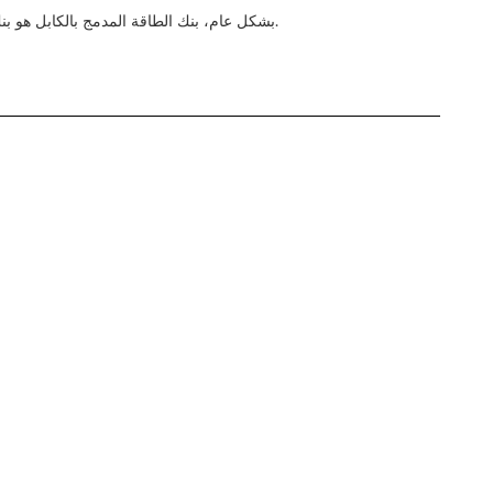
بشكل عام، بنك الطاقة المدمج بالكابل هو بنك طاقة موثوق وفعال مع كابل يوفر شحن سريع لجميع أجهزتكوالحجم المدمج يجعله ملحوظاً لأي شخص يعتمد على أجهزته المحمولة للعمل أو الترفيه.