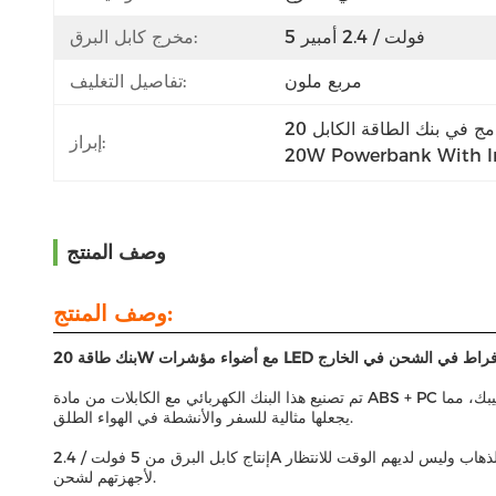
5 فولت / 2.4 أمبير
مخرج كابل البرق:
مربع ملون
تفاصيل التغليف:
إبراز:
20W Powerbank With In
وصف المنتج
وصف المنتج:
ووظيفة حماية من الإفراط في الشحن في الخارج
تم تصنيع هذا البنك الكهربائي مع الكابلات من مادة ABS + PC عالية الجودة ، مما يجعله متينًا وآمنًا للاستخدام اليومي. حجمها المدمج 149.2 * 69.3 * 30.4ملم يجعل من السهل حملها ويتلاءم تماما في حقيبتك أو جيبك، مما
يجعلها مثالية للسفر والأنشطة في الهواء الطلق.
إنتاج كابل البرق من 5 فولت / 2.4A يضمن أن أجهزتك يتم شحنها بسرعة وكفاءة، مما يوفر لك الوقت والمتاعب.هذا البنك الكهربائي للشحن السريع مثالي لأولئك الذين هم دائما على الذهاب وليس لديهم الوقت للانتظار
لأجهزتهم لشحن.