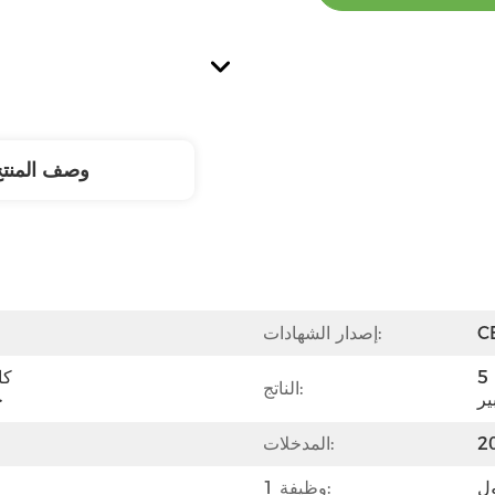
وصف المنت
C
إصدار الشهادات:
5 فولت/3 أمبير، 9 فولت/2.22 
كا
الناتج:
D
المدخلات:
ل
وظيفة 1: