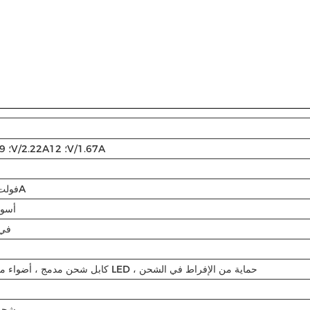
5V/3A؛ 9V/2.22A؛ 12V/1.67A
5 فولت/2.4A
أسود
في 
كابل شحن مدمج ، أضواء مؤشرات LED ، حماية من الإفراط في الشحن
شحن