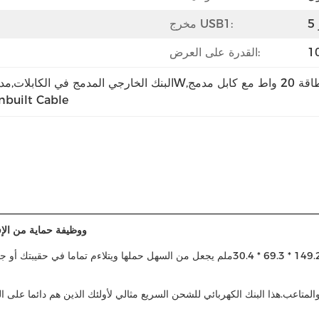
مخرج USB1:
القدرة على العرض:
الطاقة الكابل 20W,بنك طاقة 20 واط مع كابل مدمج
built Cable
بنك طاقة 20W مع أضواء مؤشرات LED 