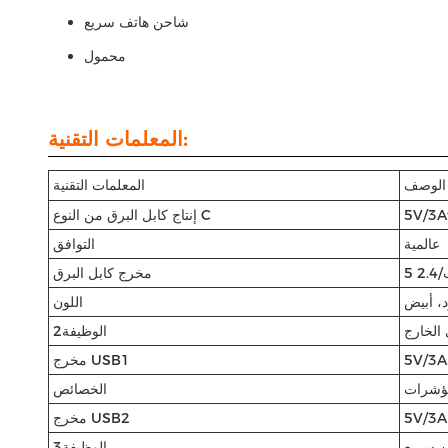
شاحن هاتف سريع
محمول
المعلمات التقنية:
الوصف
المعلمات التقنية
إنتاج كابل البرق من النوع C
عالمية
التوافق
مخرج كابل البرق
، أبيض
اللون
الخارج
الوظيفة2
5V/3A
مخرج USB1
الخصائص
5V/3A
مخرج USB2
 سريع
الوظيفة3