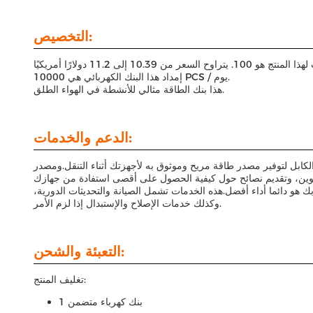
التخصيص:
الحد الأدنى لكمية الطلب لهذا المنتج هو 100. يتراوح السعر من 10.39 إلى 11.2 دولارًا أمريكيًا / PCS. لا تتوفر تفاصيل التعبئة والتغليف. وقت التسليم لهذا المنتج هو 25 ~ 30 يومًا.شروط الدفع المقبولة هي T / Tقدرة
إمداد هذا البنك الكهربائي هي 10000 PCS / يوم.
هذا بنك الطاقة مثالي للأنشطة في الهواء الطلق.
الدعم والخدمات:
 هو دائما أداء أفضل.هذه الخدمات تشمل الصيانة والتحديثات الدورية،
وكذلك خدمات الإصلاح والإستبدال إذا لزم الأمر.
التعبئة والشحن:
تغليف المنتج:
1 بنك كهرباء متضمن