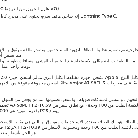
ABS+PC (عازل للحريق من الدرجة VO)
هذا بنك الطاقة المدمج في الكابلات هو منتج من مصنع Powerbank. إنه شاحن هاتف سريع يحتوي على مخرج كابل Lightning Type C.
S8PL في الصين ولها شهادة CE، مما يضمن أنها تلبي أعلى معايير الجودة والسلامة.
وقت واحد، مما يجعلها الحل المثالي للعائلات أو مجموعات الأصدقاء الذين يسافرون معا.
تضمن أن المست
ويتوقع أن يكون وقت التسليم 25-30 يوما..شروط الدفع هي T / T، وقدرة التوريد هي 10000PCS / يوم.
أمجور AJ-S8PL هو الحل بأسعار معقولة وعملية لأي شخص يحتاج إلى بنك طاقة موثوق بها.