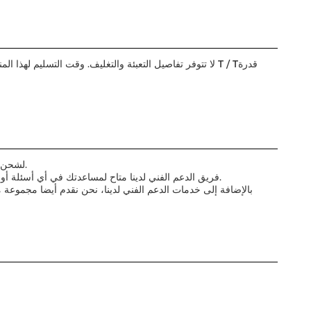
تم تصميم بنك الطاقة المدمج في الكابل لتوفير مصدر طاقة مريح وموثوق به لأجهزتك أثناء التنقل.ومصدر USB لشحن أجهزة أخرى باستخدام كابلاتها الخاصة.
فريق الدعم الفني لدينا متاح لمساعدتك في أي أسئلة أو مشاكل قد تكون لديك مع بنك الطاقة الكابل المدمج.المساعدة في الإعداد والتكوين، وتقديم نصائح حول كيفية الحصول على أقصى استفادة من جهازك.
بالإضافة إلى خدمات الدعم الفني لدينا، نحن نقدم أيضا مجموعة 