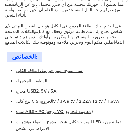
مما يضمن أن أجهزتك محمية من أي ضرر محتمل ناتج عن الزيادة.هذه
الميزة توفر راحة البال للمستخدمين، مع العلم أن أجهزتهم آمنة وآمنة
أثناء الشحن.
في الختام، بنك الطاقة المدمج في الكابل هو حل الشحن النهائي لأي
شخص يحتاج إلى بنك طاقة موثوق وفعال مع كابل.والكابلات المدمجة
تجعلها ضرورية للمسافرين المتكررين وأولئك الذين هم دائما على
الذهاباطلبي منكم اليوم وتجربي ملاءمة وموثوقية بنك الكابلات المدمج
الخصائص:
اسم المنتج: مبني في بنك الطاقة الكابل
الوظيفة: المحمولة
مخرج USB2: 5V / 3A
نوع كابل C الخروج: 5V / 3A ؛ 9V / 2.22A ؛ 12V / 1.67A
مادة: ABS + PC (درجة VO مقاومة للحريق)
الميزات: كابل شحن مدمج ، أضواء مؤشرات LED ، حماية من
الإفراط في الشحن