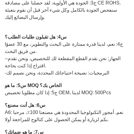
ج3: الجودة هي الأولوية، لقد حصلنا على مصادقة CE ROHS.
سنفحص الجودة بالكامل وكل شيء آخر قبل أن نقوم بتعبئة
وإرسال البضائع إليك.
س4: هل تقبلون طلبات الطلب؟
ج4: نعم، لدينا قدرة ممتازة على البحث والتطوير، مع 30 عضوًا
من فريق البحث.
--الجهاز: نحن نقدم القطع المقطعة لك للتخصيص، ونحن نقدم
اقتراح إذا كنت بحاجة.
-البرمجيات: نصيحة احتياجاتك المحددة، ونحن نصمم لك
س5: ما هو MOQ الخاص بك؟
ج5: إذا كان مطلوبا تخصيص OEM، لدينا MOQ: 500Pcs
س6: هل أنت مصنع؟
A6: نعم. أمجور التكنولوجيا المحدودة هي مصنعنا 100٪، مرحبا
بكم لزيارة أو يمكن الحصول على كتالوج للمراجعة أولا.
س7: ما هو ضمانك؟