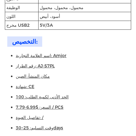
محمول، محمول، محمول
الوظيفة
أسود، أبيض
اللون
5V/3A
مخرج USB2
التخصيص:
اسم العلامة التجارية: Amjor
رقم الطراز: AJ-S7PL
مكان المنشأ: الصين
شهادة: CE
الحد الأدنى لكمية الطلب: 100
السعر: $6.99-7.79 / PCS
تفاصيل العبوة: /
وقت التسليم: 25~30days