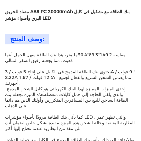
مضاد للحريق ABS PC 20000mAh بنك الطاقة مع تشكيل في كابل
البرق وأضواء مؤشر LED
وصف المنتج:
مقاسه 149.2*69.3*30.4مليمتر، هذا بنك الطاقة سهل الحمل أينما
ذهبت، مما يجعله رفيق السفر المثالي.
يحتوي بنك الطاقة المدمج في الكابل على إنتاج 5 فولت / 3A ؛ 9 فولت /
2.22A ؛ 12 فولت / 1.67A ، مما يضمن الشحن السريع والفعال لجميع
أجهزتك.
إحدى الميزات المميزة لهذا البنك الكهربائي هو كابل الشحن المدمج،
والذي يلغي الحاجة إلى حمل كابلات منفصلة.هذه الميزة تجعله بنك
الطاقة الساخن للبيع بين المسافرين المتكررين وأولئك الذين هم دائما
على الذهاب.
كما يأتي بنك الطاقة مزودًا بأضواء مؤشرات LED ، والتي تظهر عمر
البطارية المتبقية وحالة الشحن.هذه الميزة مفيدة بشكل خاص لضمان أنك
لن تنفذ من البطارية عندما تحتاج إليها أكثر.
وبالإضافة إلى ذلك، يأتي بنك الطاقة المدمج في الكابل مع حماية الزيادة،