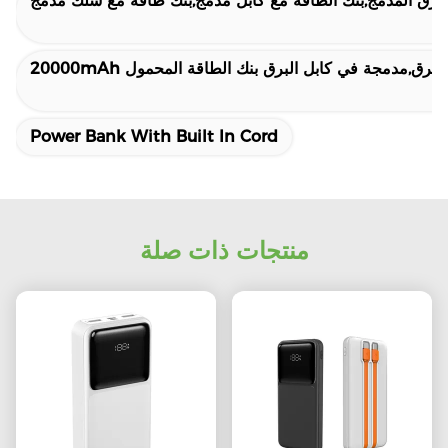
البرق المدمج,بنك الطاقة مع كابل مدمج,بنك طاقة مع سلك مدمج
كابل البرق,مدمجة في كابل البرق بنك الطاقة المحمول
Power Bank With Built In Cord
منتجات ذات صلة