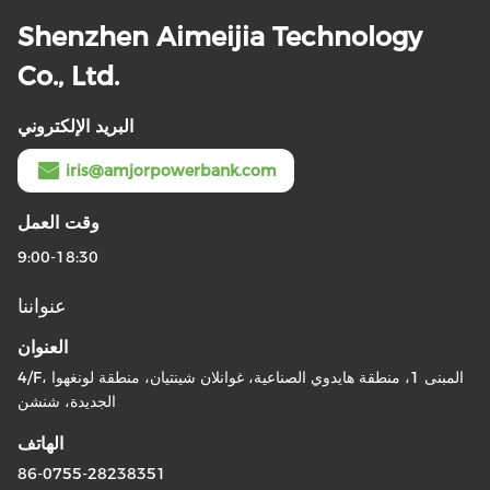
Shenzhen Aimeijia Technology
Co., Ltd.
البريد الإلكتروني
iris@amjorpowerbank.com
وقت العمل
9:00-18:30
عنواننا
العنوان
4/F، المبنى 1، منطقة هايدوي الصناعية، غوانلان شينتيان، منطقة لونغهوا
الجديدة، شنشن
الهاتف
86-0755-28238351