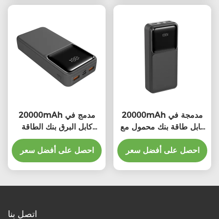
20000mAh مدمجة في
20000mAh مدمج في
كابل طاقة بنك محمول مع
كابل البرق بنك الطاقة
مصابيح مؤشر LED
المحمول
احصل على أفضل سعر
149.2*69.3*30.4mm
احصل على أفضل سعر
اتصل بنا