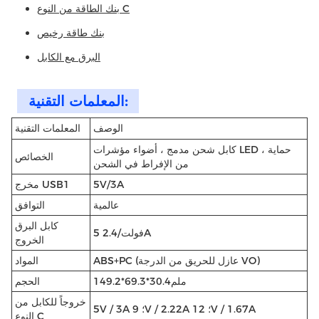
بنك الطاقة من النوع C
بنك طاقة رخيص
البرق مع الكابل
المعلمات التقنية:
الوصف
المعلمات التقنية
كابل شحن مدمج ، أضواء مؤشرات LED ، حماية
الخصائص
من الإفراط في الشحن
5V/3A
مخرج USB1
عالمية
التوافق
كابل البرق
5 فولت/2.4A
الخروج
ABS+PC (عازل للحريق من الدرجة VO)
المواد
149.2*69.3*30.4ملم
الحجم
خروجاً للكابل من
5V / 3A ؛ 9V / 2.22A ؛ 12V / 1.67A
النوع C