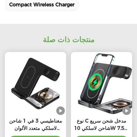
Compact Wireless Charger
منتجات ذات صلة
نوع C مدخل شحن سريع
مغناطيسي 3 في 1 شاحن
شاحن لاسلكي 10W 7.5W
لاسلكي متعدد الألوان
5W لـ iPhone Apple
20000mah سعة عالية