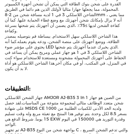
القدرة على شحن بنوك الطاقة التي يمكن أن تشحن أجهزة الكمبيوتر
المحمولة، مما يجعلها جهازا مثاليا لأولئك الذين هم دائما في الطريق.
الشاحن اللاسلكي 3 في 1 لديه مسافة شحن من 2-8mm ، مما يعني
أنه لا يزال بإمكانك شحن أجهزتك مع وضع غطاء الحماية عليها. كما أن
كفاءة الشحن لديها ≥75٪ ،الذي يضمن أن أجهزتك يتم شحنها بسرعة
وكفاءة.
هذا الشاحن اللاسلكي سهل الاستخدام. ببساطة قم بتوصيله بمصدر
الطاقة، ووضع أجهزتك على منصة الشحن، ودعه يقوم بعمله.كما أنه
يحتوي على مؤشر ضوء LED الذي يخبرك عندما أجهزتك يتم شحنها.
الشاحن اللاسلكي 3 في 1 هو جهاز عملي ومريح يمكن أن يساعد في
الحفاظ على أجهزتك المحمولة مشحونة ومستعدة للاستخدام سواء كنت
في المنزل، في المكتب، أو في مكان آخر.هذا الشاحن اللاسلكي هو أداة
لا بد أن يكون.
التطبيقات:
جهاز الشحن اللاسلكي AMJOR AJ-B35 3 In 1 من الصين هو جهاز
شحن متعدد الوظائف مثالي لمجموعة متنوعة من المناسبات.لقد حصل
على شهادة MSDS CE ولديه الحد الأدنى للكميات الطلبية من 1000
بسعر 8.5 لكل وحدة. يتم توفير هذا المنتج مع تعبئة مربع وله وقت تسليم
15 يوما. شروط الدفع هي EXW وقدرة التوريد هي 150000 في اليوم
الواحد.
تم تجهيز AJ-B35 بواجهة شحن من النوع C ، والتي تدعم الشحن السريع