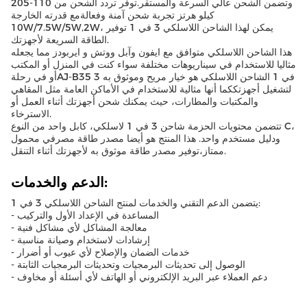
وتضمن الشحن عالي السرعة والمستقر.توفر تردد الشحن من 110-205
كيلو هرتز تجربة شحن آمنة وفعالةمع قدرته الخارجة
10W/7.5W/5W,2W، يمكن لهذا الشاحن اللاسلكي 3 في 1 توفير
الطاقة السريعة لأجهزتك.
هذا الشاحن اللاسلكي متوافق مع ايفون وآبل ووتش و ايربودز مما يجعله
مثاليا للاستخدام في سيناريوهات مختلفة سواء كنت في المنزل أو المكتب
أو في رحلةAJ-B35 3 في 1 الشاحن اللاسلكي هو خيار مريح وموثوق به
لتشغيل أجهزتككما أنها مثالية للاستخدام في الأماكن العامة مثل المقاهي
والمكتبات والمطارات، حيث يمكنك شحن أجهزتك أثناء العمل أو
الاسترخاء.
تتضمن محتويات الحزمة شاحن 3 في 1 لاسلكي، كابل واحد من النوع C،
ودليل مستخدم واحد. هذا المنتج هو أيضا مصدر طاقة مصرفي محمول
ممتاز،توفير مصدر طاقة موثوق به لأجهزتك أثناء التنقل.
الدعم والخدمات:
يتضمن الدعم التقني والخدمات لمنتج الشاحن اللاسلكي 3 في 1:
- المساعدة في الإعداد الأول والتركيب
- معالجة المشاكل لأي مشاكل فنية
- إرشادات لاستخدام وصيانة مناسبة
- خدمات الضمان والإصلاح لأي عيوب أو أضرار
- الوصول إلى تحديثات البرمجيات وتحديثات البرمجيات الثابتة
- دعم العملاء عبر البريد الإلكتروني أو الهاتف لأي أسئلة أو مخاوف