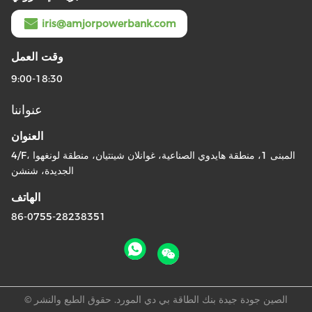
iris@amjorpowerbank.com
وقت العمل
9:00-18:30
عنواننا
العنوان
4/F، المبنى 1، منطقة هايدوي الصناعية، غوانلان شينتيان، منطقة لونغهوا
الجديدة، شنشن
الهاتف
86-0755-28238351
الصين جودة جيدة بنك الطاقة بي دي المورد. حقوق الطبع والنشر ©