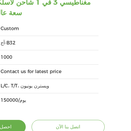
مغناطيسي 3 في 1 شا
20000mah سعة ع
Custom
آج-B32
1000
Contact us for latest price
L/C، T/T، ويسترن يونيون
150000/يوم
اتصل بنا الآن
احصل 