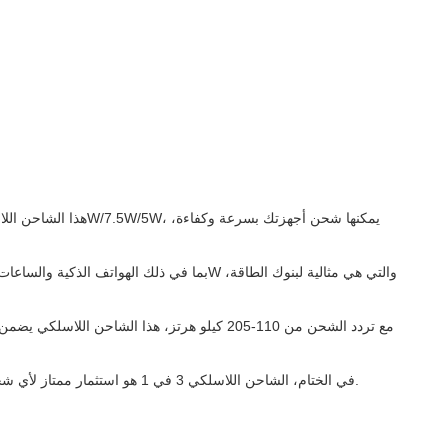
مع تردد الشحن من 110-205 كيلو هرتز، هذا ا
في الختام، الشاحن اللاسلكي 3 في 1 هو استثمار ممتاز لأي شخص يبحث عن تبسيط تجربة الشحن.وميزات السلامة تجعله يبرز من البقيةضع يديك على هذا الشاحن اللاسلكي اليوم وتجربة ملاءمة الشحن اللاسلكي.