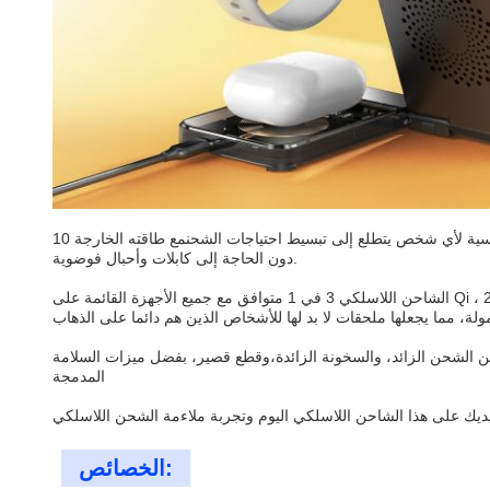
هذا الشاحن اللاسلكي هو نموذج يبرز من البقية.مما يجعلها ملحقات متعددة الاستخدامات و أساسية لأي شخص يتطلع إلى تبسيط احتياجات الشحنمع طاقته الخارجة 10W/7.5W/5W، يمكنها شحن أجهزتك بسرعة وكفاءة،
دون الحاجة إلى كابلات وأحبال فوضوية.
الشاحن اللاسلكي 3 في 1 متوافق مع جميع الأجهزة القائمة على Qi ، بما في ذلك الهواتف الذكية والساعات الذكية وأجهزة سماع. كما يحتوي على ميزة فريدة من نوعها من طاقة الشحن 2W ،والتي هي مثالية لبنوك الطاقة
ك آمنة من الشحن الزائد، والسخونة الزائدة،وقطع قصير، بفضل ميزات السلامة
المدمجة
الخصائص: