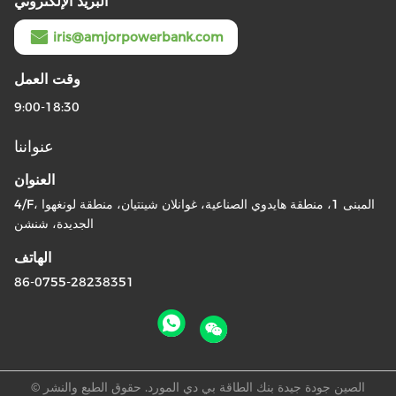
البريد الإلكتروني
iris@amjorpowerbank.com
وقت العمل
9:00-18:30
عنواننا
العنوان
4/F، المبنى 1، منطقة هايدوي الصناعية، غوانلان شينتيان، منطقة لونغهوا
الجديدة، شنشن
الهاتف
86-0755-28238351
الصين جودة جيدة بنك الطاقة بي دي المورد. حقوق الطبع والنشر ©