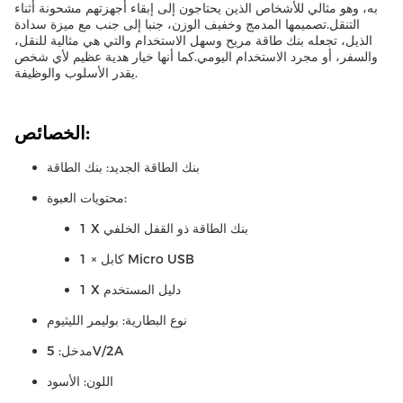
به، وهو مثالي للأشخاص الذين يحتاجون إلى إبقاء أجهزتهم مشحونة أثناء
التنقل.تصميمها المدمج وخفيف الوزن، جنبا إلى جنب مع ميزة سدادة
الذيل، تجعله بنك طاقة مريح وسهل الاستخدام والتي هي مثالية للنقل،
والسفر، أو مجرد الاستخدام اليومي.كما أنها خيار هدية عظيم لأي شخص
يقدر الأسلوب والوظيفة.
الخصائص:
بنك الطاقة الجديد: بنك الطاقة
محتويات العبوة:
1 X بنك الطاقة ذو القفل الخلفي
1 × كابل Micro USB
1 X دليل المستخدم
نوع البطارية: بوليمر الليثيوم
مدخل: 5V/2A
اللون: الأسود