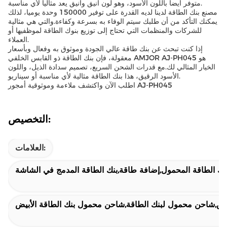
متوفر أيضاً باللون الأسود، وهو لون أنيق وأنيق يعد مثالياً لأي مناسبة.
مصنع بنك الطاقة لدينا لديه القدرة على توفير 150000 وحدة يوميا، لذلك
يمكنك التأكد من أن طلبك سيتم الوفاء به بسرعة وكفاءة.والتي هي مثالية
للشركات والمنظمات التي تحتاج إلى توزيع بنوك الطاقة لموظفيها أو
العملاء.
إذا كنت تبحث عن بنك طاقة عالي الجودة وموثوق به وفعال وبأسعار
معقولة، فإن بنك الطاقة ذو القابس الخلفي AMJOR AJ-PH045 هو
الخيار المثالي لك.مع قدرات الشحن السريع، تصميم سدادة الذيل، واللون
الأسود الرقيق، هذا بنك الطاقة مثالية لأي مناسبة أو سيناريو.
اطلب الآن واكتشف ملاءمة وموثوقية أمجور AJ-PH045
التخصيص:
العلامات:
نك الطاقة المحمول,إضافة طاقة,بنك الطاقة المدمج في الشاشة
أبيض,شاحن محمول لبنك الطاقة,شاحن محمول بنك الطاقة الأبيض