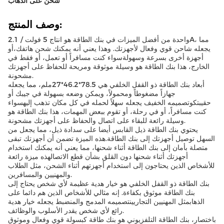
شحن على الذهاب
وصف المنتج:
واحدة من أفضل الميزات في بنك الطاقة هو انتاج 5 فولت / 2.1A، مما
يجعله شاحن قوي وفعال لأجهزتك. وهذا يعني أنه يمكنك شحن هاتفك،أو
أجهزة أخرى بسرعة وسهولةسواء كنت مسافراً أو تعمل، أو فقط في
الخارج، هذا بنك الطاقة هو وسيلة موثوقة ومريحة للحفاظ على أجهزتك
مشحونة.
أبعاد بنك الطاقة ذو القفل الخلفي هي 78.5*46.2*27ملم، مما يجعله
جهازاً مضغوطاً ومحمولاً، ويمكن وضعه بسهولة في جيبك أو
حقيبتكوتصميمه الخفيف يجعله سهلاً لحمله في كل مكان تذهب إليهسواء
كنت مسافراً، أو في رحلة، أو تقوم ببعض المهمات، هذا بنك الطاقة هو
وسيلة رائعة للبقاء على اتصال والحفاظ على أجهزتك مشحونة.
يحتوي بنك الطاقة ذيل القابس أيضا على سدادة ذيل، مما يجعل من
السهل توصيل أجهزتك إلى بنك الطاقة.هذه الميزة تضمن أن أجهزتك تبقى
متصلة بأمان إلى بنك الطاقة أثناء شحنها، مما يعني أنه يمكنك استخدام
أجهزتك أثناء شحنها دون القلق بشأن قطع الاتصالهذه ميزة رائعة
للأشخاص الذين يحتاجون إلى استخدام أجهزتهم أثناء الشحن، مثل الطلاب
والمهنيين والمسافرين.
بنك الطاقة ذو القفل الخلفي هو خيار هدية عظيمة لأي شخص يحتاج إلى
بنك الطاقة موثوق بكفاءة. إنه مثالي للأشخاص الذين هم دائما على
الذهابمثل المهنيين التجاريينتصميمه المدمج والمنضبط يجعله خيار هدية
رائع لأي شخص يقدر الأسلوب والوظائف.
باختصار، بنك الطاقة التلفزيوني هو بنك طاقة كبسولة قوي وفعال وموثوق