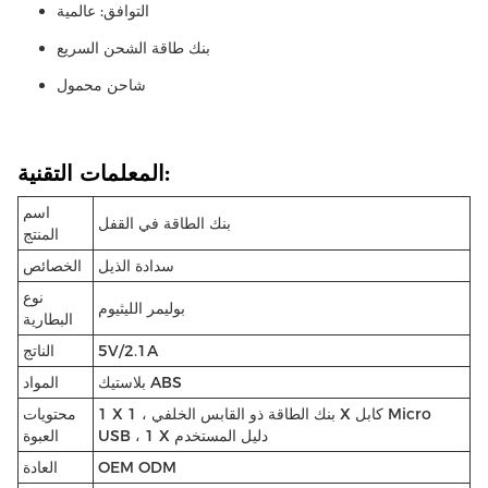
التوافق: عالمية
بنك طاقة الشحن السريع
شاحن محمول
المعلمات التقنية:
اسم
بنك الطاقة في القفل
المنتج
سدادة الذيل
الخصائص
نوع
بوليمر الليثيوم
البطارية
5V/2.1A
الناتج
بلاستيك ABS
المواد
1 X بنك الطاقة ذو القابس الخلفي ، 1 X كابل Micro
محتويات
USB ، 1 X دليل المستخدم
العبوة
OEM ODM
العادة