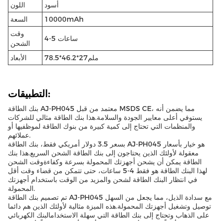
أسود
اللون
10000mAh
السعة
وقت
4-5 ساعات
الشحن
78.5*46.2*27ملم
الأبعاد
التطبيقات:
بنك الطاقة AJ-PH045 معتمد من قبل MSDS CE، مما يضمن أنه
يستوفي أعلى معايير الجودة والسلامة.هذا بنك الطاقة مثالي للشركات
والمنظمات التي تحتاج إلى كمية كبيرة من بنوك الطاقة لموظفيها أو
عملائهم.
بسعر 3.5 دولار أمريكي فقط، بنك الطاقة AJ-PH045 هو خيار بأسعار
معقولة لأولئك الذين يحتاجون إلى بنك الطاقة الشحن السريع.هذا بنك
الطاقة يمكن أن يشحن أجهزتك المحمولة بسرعة وكفاءةوقت الشحن
لهذا البنك الطاقة هو فقط 4-5 ساعات، حتى تتمكن من قضاء وقت أقل
في انتظار البنك الطاقة لشحن والمزيد من الوقت باستخدام أجهزتك
المحمولة.
تم تصميم بنك الطاقة AJ-PH045 مع سدادة الذيل، مما يجعل من السهل
توصيل وتشغيل أجهزتك المحمولة.هذه الميزة مثالية لأولئك الذين هم دائما
على الذهاب وتحتاج إلى بنك الطاقة التي سهلة الاستخدامالبنك الكهربائي