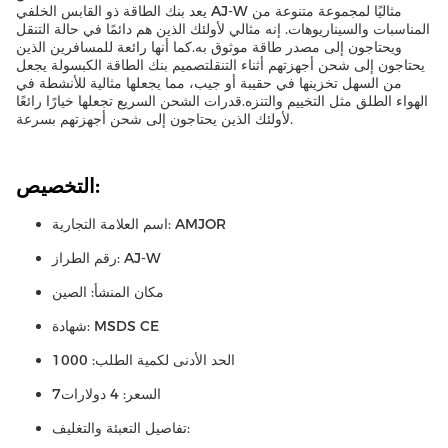
يعد بنك الطاقة ذو القابس الخلفي AJ-W مثاليًا لمجموعة متنوعة من
المناسبات والسيناريوهات. إنه مثالي لأولئك الذين هم دائمًا في حالة التنقل
ويحتاجون إلى مصدر طاقة موثوق به.كما أنها رائعة للمسافرين الذين
يحتاجون إلى شحن أجهزتهم أثناء التنقلتصميم بنك الطاقة الكبسولة يجعل
من السهل تخزينها في حقيبة أو جيب، مما يجعلها مثالية للأنشطة في
الهواء الطلق مثل التخييم والتنزه.قدرات الشحن السريع تجعلها خيارًا رائعًا
لأولئك الذين يحتاجون إلى شحن أجهزتهم بسرعة.
التخصيص:
اسم العلامة التجارية: AMJOR
رقم الطراز: AJ-W
مكان المنشأ: الصين
شهادة: MSDS CE
الحد الأدنى لكمية الطلب: 1000
السعر: 4 دولارات7
تفاصيل التعبئة والتغليف: