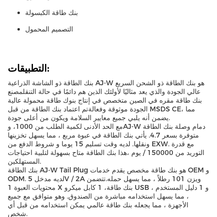
بنك طاقة الكبسولة
التصميم المحمول
التطبيقات:
بنك الطاقة ذو الشاشة الذراعية AJ-W هو بنك الطاقة ذو الشحن السريع
عالي الجودة والذي يعد مثاليًا لأولئك الذين هم دائمًا في حالة التنقلمصنع
بنك طاقة مقره في الصين متخصص في إنتاج بنوك طاقة محمولة عالية
الجودة موثوقة وفعالةتم اعتماد بنك الطاقة من قبل MSDS CE، مما
يضمن أنه يلبي جميع معايير السلامة ويكون من أعلى جودة.
مع الحد الأدنى لكمية الطلب من 1000، وAJ-W دمام وصلة بنك الطاقة
متوفرة بسعر 4.7. يأتي بنك الطاقة في عبوة مربع ، مما يسهل تخزينها
ونقلها. لديه وقت تسليم 15 يوما و شروط الدفع من EXW. مع قدرة
التوريد من 150000 / يوم ،هذا بنك الطاقة متاح بسهولة لتلبية احتياجات
المستهلكين.
بنك الطاقة AJ-W Tail Plug هو بنك طاقة مخصص يقدم خدمات OEM و
ODM. لديه مدخل 5V / 2A ويزن 101 رطلاً ، مما يسهل حمله.تتضمن
محتويات العبوة 1 X بنك طاقة، 1 كابل ميكرو USB ، و 1 دليل المستخدم
، مما يسهل استخدامه مباشرة من الصندوق. وهو متوافق مع جميع
الأجهزة ، مما يجعله بنك طاقة عالمي يمكن استخدامه من قبل أي
شخص.