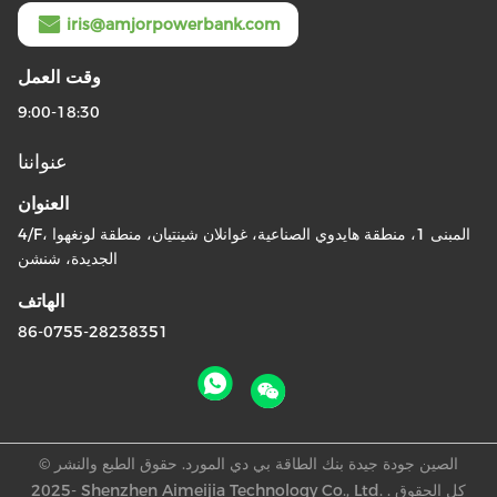
iris@amjorpowerbank.com
وقت العمل
9:00-18:30
عنواننا
العنوان
4/F، المبنى 1، منطقة هايدوي الصناعية، غوانلان شينتيان، منطقة لونغهوا
الجديدة، شنشن
الهاتف
86-0755-28238351
الصين جودة جيدة بنك الطاقة بي دي المورد. حقوق الطبع والنشر ©
-2025 Shenzhen Aimeijia Technology Co., Ltd. . كل الحقوق