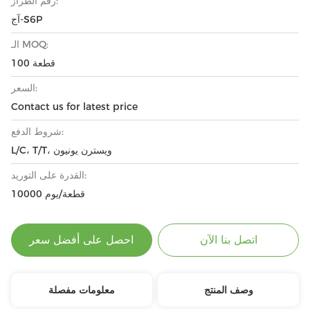
رقم الطراز:
آج-S6P
الـ MOQ:
100 قطعة
السعر:
Contact us for latest price
شروط الدفع:
L/C، T/T، ويسترن يونيون
القدرة على التوريد:
10000 قطعة/يوم
اتصل بنا الآن
احصل على أفضل سعر
وصف المنتج
معلومات مفصلة