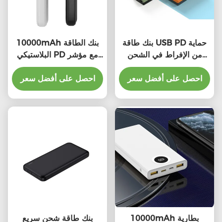
بنك طاقة USB PD حماية
10000mAh بنك الطاقة
من الإفراط في الشحن
البلاستيكي PD مع مؤشر
20000mAh بنك طاقة
LED الشحن السريع
الهواتف الذكية
احصل على أفضل سعر
العالمي
احصل على أفضل سعر
10000mAh بطارية
بنك طاقة شحن سريع