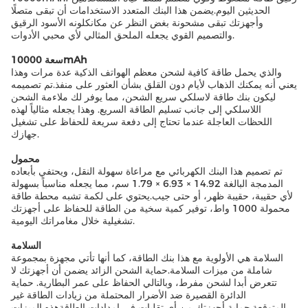
الحديثين اليوم.يضمن هذا البنك المتعدد الاستخدامات أن تبقى متصلًا
وأجهزتك تبقى مشحونة بغض النظر عن مكانكلونه الأسود الرقيق
والتصميم القوي يجعله الملحق المثالي لأي محبي الأدوات.
سعة 10000mAh
والذي يحمل طاقة كافية لشحن معظم الهواتف الذكية عدة مرات وهذا
يعني أنه يمكنك الذهاب لأيام دون القلق بشأن العثور على منفذ.تم تصميمه
ليكون بنك طاقة لاسلكي سريع الشحن، مما يوفر لك ملاءمة الشحن
اللاسلكي إلى جانب تسليم الطاقة السريع. وهذا يجعله مثالياً لهذه
اللحظات العاجلة عندما تحتاج إلى دفعة سريعة للحفاظ على تشغيل
جهازك.
محمول
تم تصميم هذا البنك الكهربائي مع مراعاة سهولة النقل، ويحتفي بأبعاده
المدمجة البالغة 14.92 × 6.93 × 1.79 سم، مما يجعله مناسباً بسهولة
لأي حقيبة، حقيبة ظهر، أو حتى جيب.يحتوي على لكمة تشبه محطة طاقة
محمولة 1000 واط، توفير كمية سخية من الطاقة للحفاظ على أجهزتك
تشغيلية خلال مغامراتك اليومية.
السلامة
السلامة هي الأولوية مع هذا بنك الطاقة، كما أنها تأتي مجهزة بمجموعة
شاملة من ميزات السلامة.حماية الشحن الزائد يضمن أن أجهزتك لا
تتعرض أبدا لشحن مفرط، وبالتالي الحفاظ على عمر البطارية. حماية
الدائرة القصيرة ضد الأضرار المحتملة من زيادات الطاقة غير
المتوقعة.حماية أجهزتك من أي تقلبات في إمدادات الطاقةهذه الميزات