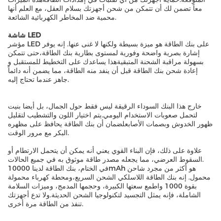
معاً تضمن لك أن تتمكن من شحن أجهزتك بسلام العقل، مع العلم أنها
محمية ضد المخاطر الكهربائية الشائعة.
شاشة LED
مؤشر LED على بنك الطاقة هو ميزة بسيطة ولكنها لا غنى عنها. إنه يوفر
إشارة بصرية واضحة وفورية لمستوى بطارية بنك الطاقة،حتى تتمكن
بسهولة مراقبة الشحنة المتبقيةهذا يساعدك على التخطيط للمستقبل و
إعادة شحن بنك الطاقة قبل أن ينفد منه الطاقة، مما يضمن أنه دائماً
جاهز عندما تحتاج إليه.
خارج هذا البنك السوداء الرقيقة ليس فقط حول الجمال، بل أيضا بنيت
لتحمل صعوبات الاستخدام اليومي.يتم اختيار اللون والتشطيب لتقليل
ظهور الخدوش وبصمات الأصابعلضمان أن بنك الطاقة يحافظ على مظهره
البكر مع مرور الوقت.
علاوة على ذلك، فإن البناء القوي يعني أنه يمكن أن يتحمل الارتطام أو
السقوط العرضي، مما يجعله مصدر طاقة موثوق به في جميع الحالات.
في الختام، بنك الطاقة لدينا 10000mAh هو أكثر من مجرد شاحن
محمول. إنه بنك الطاقة اللاسلكي الشحن السريع،ومحطة كهرباء محمولة
بقوة 1000 واطمع سعتها الكبيرة، وحجمها المدمج، وميزات السلامة
الشاملة، فإنه يمثل التجسيد لتكنولوجيا الشحن الحديثة.ولا تدع أجهزتك
تنفذ من الطاقة مرة أخرى.