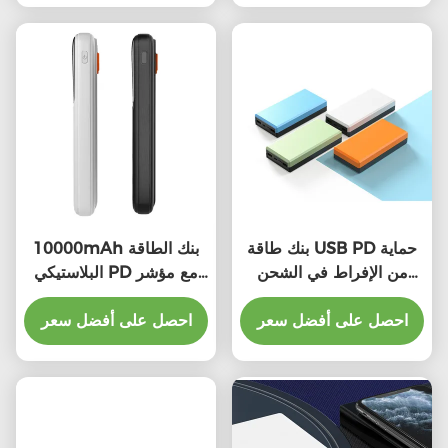
بنك طاقة USB PD حماية
10000mAh بنك الطاقة
من الإفراط في الشحن
البلاستيكي PD مع مؤشر
20000mAh بنك طاقة
LED الشحن السريع
الهواتف الذكية
احصل على أفضل سعر
العالمي
احصل على أفضل سعر