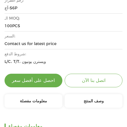
رقم الطراز:
آج-S6P
الـ MOQ:
100PCS
السعر:
Contact us for latest price
شروط الدفع:
L/C، T/T، ويسترن يونيون
اتصل بنا الآن
احصل على أفضل سعر
وصف المنتج
معلومات مفصلة
معلومات مفصلة