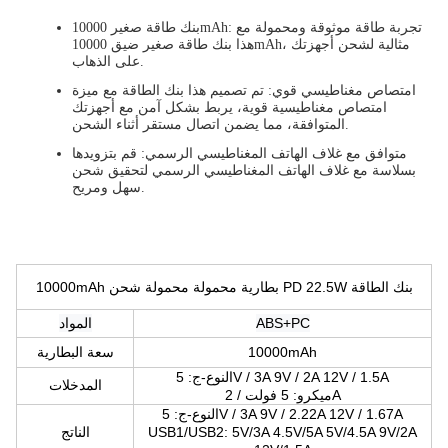
: تجربة طاقة موثوقة ومحمولة مع
بنك طاقة صغير 10000mAh
هذا بنك طاقة صغير ضيق 10000mAh، مثالية لشحن أجهزتك
على الذهاب.
امتصاص مغناطيسي قوي
: تم تصميم هذا بنك الطاقة مع ميزة
امتصاص مغناطيسية قوية، يربط بشكل آمن مع أجهزتك
المتوافقة، مما يضمن اتصال مستقر أثناء الشحن.
متوافق مع غلاف الهاتف المغناطيسي الرسمي
: قم بتزويدها
بسلاسة مع غلاف الهاتف المغناطيسي الرسمي لتحقيق شحن
سهل ومريح.
10000mAh بطارية محمولة محمولة شحن PD 22.5W بنك الطاقة
ABS+PC
المواد
10000mAh
سعة البطارية
النوع-ج: 5V / 3A 9V / 2A 12V / 1.5A
المدخلات
ميكرو: 5 فولت / 2A
النوع-ج: 5V / 3A 9V / 2.22A 12V / 1.67A
USB1/USB2: 5V/3A 4.5V/5A 5V/4.5A 9V/2A
الناتج