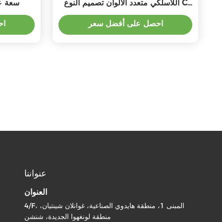
اللاسلكي متعدد الألوان تصميم النوع C
الألوان 0000mah
المدخل
احصل على أفضل سعر
اح
عنواننا
العنوان
4/F، المبنى 1، منطقة هايدوي الصناعية، غوانلان شينتيان،
منطقة لونغهوا الجديدة، شنشن