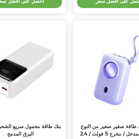
صل على أفضل سعر
احصل على أفضل سع
 طاقة صغير صغير من النوع C مع
بنك طاقة محمول سريع الشحن
مدخل / مخرج 5 فولت / 2.4A ومخرج
البرق المدمج