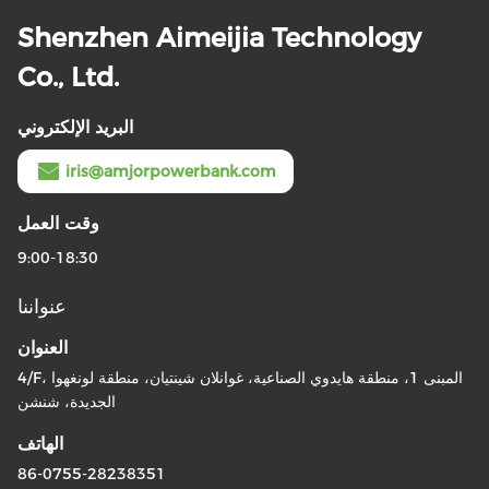
Shenzhen Aimeijia Technology
Co., Ltd.
البريد الإلكتروني
iris@amjorpowerbank.com
وقت العمل
9:00-18:30
عنواننا
العنوان
4/F، المبنى 1، منطقة هايدوي الصناعية، غوانلان شينتيان، منطقة لونغهوا
الجديدة، شنشن
الهاتف
86-0755-28238351