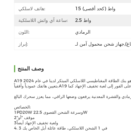
15 واط (كحد أقصى)
هاتف لاسلكي:
2.5 واط
ساعة آي واتش اللاسلكية:
الرمادي
اللون:
إبراز:
وصف المنتج
A19 هو بنك الطاقة المغناطيسي اللاسلكي المبتكر لدينا في عام 2024 A19 يمكن أن يشحن جهاز iPhone 12 أو أعلى ببساطة عن طريق توصيله بالجهة الخلفية من الهاتف.الوضع الرائع لـ 360 درجة "O" يسمح لك
بتعيين هاتفك عمودياً وأفقياً.
رمادي والقشرة المعدنية يرفعون وضعها الراقي، مما يعزز سحرك البالغ
الخصائص:
1PD20W وسرعة الشحن القصوى 22.5W
2"موقف "أو
3ولعبة تخفيف الإجهاد أيضاً
4. 3 في 1 الشحن اللاسلكي، طاقة عائلة أبل الخاص بك