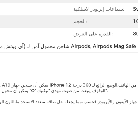
5
سماعات إيربودز لاسلكية:
الحجم:
القدرة على العرض:
Airpods Mag Safe 
, 
شاحن محمول آمن لـ (آي ووتش ماغ),جهاز شحن محمول آمن لـ Airpods
A19 يمكن أن تتحول على الفور إلى لعبة تخفيف الإجهاد كما "O" الوقوف ينبعث من صوت مهدئ "تيكتيك".
جهاز الآيفون والآيربودز فحسب،مما يجعله حل طاقة متعدد الاستخداماتاللون ال