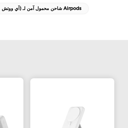
شاحن محمول آمن لـ (آي ووتش ماغ),جهاز شحن محمول آمن لـ Airpods