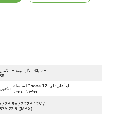
سبائك الألومنيوم + الكمبيوتر 
BS
سلسلة IPhone 12 أو أعلى؛ اي 
الأجهزة المتوافقة مع الشبكة اللاسلكية:
ووتش؛ إيربودز
 / 3A 9V / 2.22A 12V / 
.67A 22.5 ((MAX)