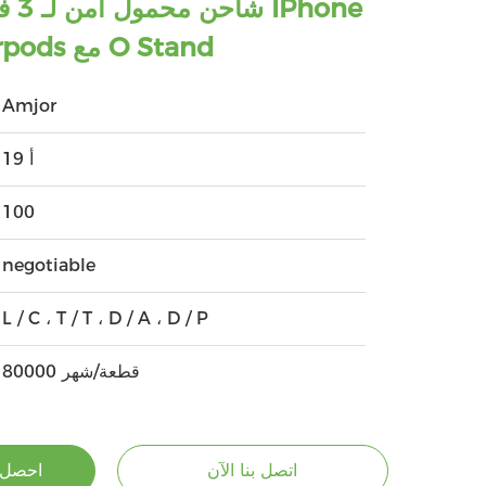
و IWatch و Airpods مع O Stand
Amjor
أ 19
100
negotiable
L / C ، T / T ، D / A ، D / P
80000 قطعة/شهر
اتصل بنا الآن
احصل 