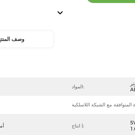
وصف المنت
+ 
المواد:
A
5V
انتاج |:
1