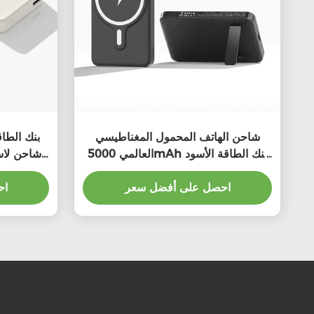
شاحن الهاتف المحمول المغناطيسي
بنك الطاق
العالمي 5000mAh بنك الطاقة الأسود
القابل للطي
احصل على أفضل سعر
اح