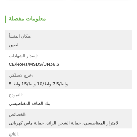
معلومات مفصلة
مكان المنشأ:
الصين
إصدار الشهادات:
CE/RoHs/MSDS/UN38.3
خرج لاسلكي:
5 واط/7.5 واط/10 واط/15 واط
النموذج:
بنك الطاقة المغناطيسي
الخصائص:
الامتزاز المغناطيسي، حماية الشحن الزائد، حماية ماس كهربائى
الناتج: