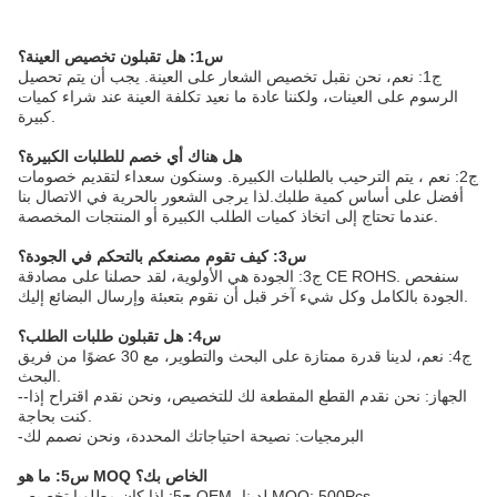
س1: هل تقبلون تخصيص العينة؟
ج1: نعم، نحن نقبل تخصيص الشعار على العينة. يجب أن يتم تحصيل
الرسوم على العينات، ولكننا عادة ما نعيد تكلفة العينة عند شراء كميات
كبيرة.
هل هناك أي خصم للطلبات الكبيرة؟
ج2: نعم ، يتم الترحيب بالطلبات الكبيرة. وسنكون سعداء لتقديم خصومات
أفضل على أساس كمية طلبك.لذا يرجى الشعور بالحرية في الاتصال بنا
عندما تحتاج إلى اتخاذ كميات الطلب الكبيرة أو المنتجات المخصصة.
س3: كيف تقوم مصنعكم بالتحكم في الجودة؟
ج3: الجودة هي الأولوية، لقد حصلنا على مصادقة CE ROHS. سنفحص
الجودة بالكامل وكل شيء آخر قبل أن نقوم بتعبئة وإرسال البضائع إليك.
س4: هل تقبلون طلبات الطلب؟
ج4: نعم، لدينا قدرة ممتازة على البحث والتطوير، مع 30 عضوًا من فريق
البحث.
--الجهاز: نحن نقدم القطع المقطعة لك للتخصيص، ونحن نقدم اقتراح إذا
كنت بحاجة.
-البرمجيات: نصيحة احتياجاتك المحددة، ونحن نصمم لك
س5: ما هو MOQ الخاص بك؟
ج5: إذا كان مطلوبا تخصيص OEM، لدينا MOQ: 500Pcs