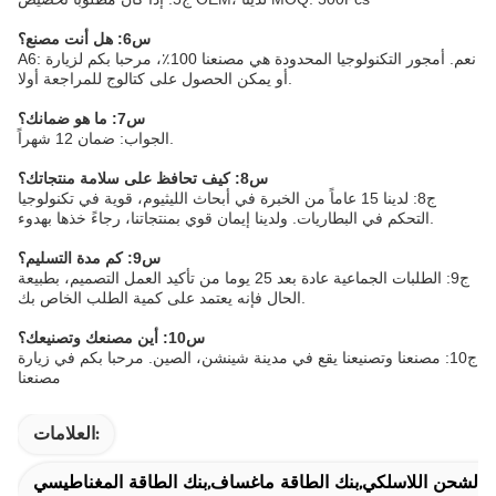
س6: هل أنت مصنع؟
A6: نعم. أمجور التكنولوجيا المحدودة هي مصنعنا 100٪، مرحبا بكم لزيارة
أو يمكن الحصول على كتالوج للمراجعة أولا.
س7: ما هو ضمانك؟
الجواب: ضمان 12 شهراً.
س8: كيف تحافظ على سلامة منتجاتك؟
ج8: لدينا 15 عاماً من الخبرة في أبحاث الليثيوم، قوية في تكنولوجيا
التحكم في البطاريات. ولدينا إيمان قوي بمنتجاتنا، رجاءً خذها بهدوء.
س9: كم مدة التسليم؟
ج9: الطلبات الجماعية عادة بعد 25 يوما من تأكيد العمل التصميم، بطبيعة
الحال فإنه يعتمد على كمية الطلب الخاص بك.
س10: أين مصنعك وتصنيعك؟
ج10: مصنعنا وتصنيعنا يقع في مدينة شينشن، الصين. مرحبا بكم في زيارة
مصنعنا
العلامات:
 الشحن اللاسلكي,بنك الطاقة ماغساف,بنك الطاقة المغناطيسي