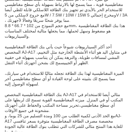
مغناطيسية قوية ، مما يسمح لها بالارتباط بسهولة بأي سطح مغناطيسي
للاستخدام الحر بالأيدي.تم تجهيز بنك الطاقة اللاسلكي قابلة للطي أيضا
مع خروج لاسلكي من 5W / 7.5W / 10W / 15W ومخرج إجمالي 5V / 3A
، مما يوفر شحنًا سريعًا وفعالًا لأجهزتك.
مع حجم النموذج من 102 * 66.7 * 8.8mm، هذا بنك الطاقة المغناطيسية
هو مضغوط وسهل لحملها، مما يجعلها مثالية لمختلف المناسبات
والسيناريوهات.
أحد أكثر السيناريوهات شيوعاً حيث يأتي بنك الطاقة المغناطيسية
المخصص AJ-A17 في متناول اليد هو أثناء الأنشطة الخارجية مثل التخييم،
المشي لمسافات طويلة، والنزهة.يمكن أن يتناسب بسهولة في حقيبة
الظهر أو الجيبيسمح لك بشحن أجهزتك أثناء التنقل.
الميزة المغناطيسية لهذا بنك الطاقة تجعله مثاليًا للاستخدام في سيارتك،
مما يسمح لك بتثبيته على لوحة القيادة أو أي سطح مغناطيسي آخر
لسهولة الوصول إليه.
بنك الطاقة المغناطيسية المخصص AJ-A17 مثالي أيضا للاستخدام في
المكتب أو في المنزل. ميزته المغناطيسية القوية تسمح لك لربطها على
أي سطح مغناطيسي،تحرير مساحة المكتب والحفاظ على أجهزتك
مشحونة في جميع الأوقات.
مع الحد الأدنى لكمية الطلب من 100 ومدة التسليم من 25 يوما، وAJ-
A17 مخصصة مصرف الطاقة المغناطيسية متوفرة بسعر تنافسي
للغاية.هذا المنتج مثالي للشركات التي تتطلب بنوك الطاقة عالية الجودة
وموثوق بها.