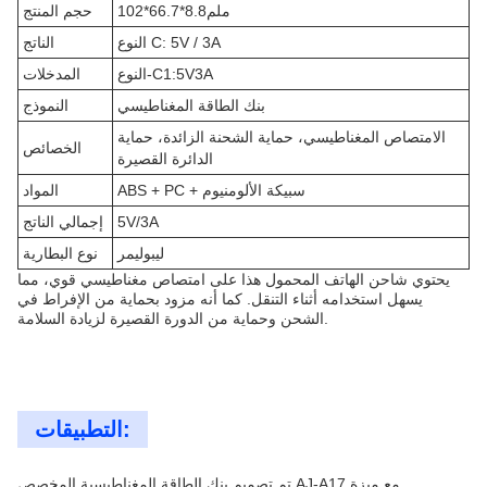
102*66.7*8.8ملم
حجم المنتج
النوع C: 5V / 3A
الناتج
النوع-C1:5V3A
المدخلات
بنك الطاقة المغناطيسي
النموذج
الامتصاص المغناطيسي، حماية الشحنة الزائدة، حماية
الخصائص
الدائرة القصيرة
ABS + PC + سبيكة الألومنيوم
المواد
5V/3A
إجمالي الناتج
ليبوليمر
نوع البطارية
يحتوي شاحن الهاتف المحمول هذا على امتصاص مغناطيسي قوي، مما
يسهل استخدامه أثناء التنقل. كما أنه مزود بحماية من الإفراط في
الشحن وحماية من الدورة القصيرة لزيادة السلامة.
التطبيقات:
تم تصميم بنك الطاقة المغناطيسية المخصص AJ-A17 مع ميزة