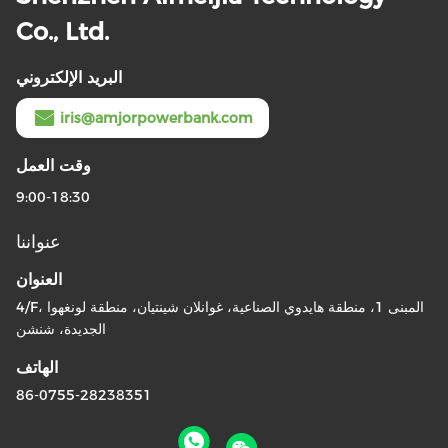
Co., Ltd.
البريد الإلكتروني
iris@amjorpowerbank.com
وقت العمل
9:00-18:30
عنواننا
العنوان
4/F، المبنى 1، منطقة هايدوي الصناعية، غوانلان شينتيان، منطقة لونغهوا
الجديدة، شنشن
الهاتف
86-0755-28238351