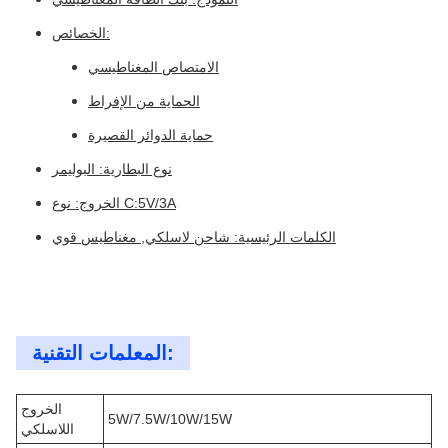
الخصائص:
الامتصاص المغناطيسي
الحماية من الإفراط
حماية الدوائر القصيرة
نوع البطارية: البوليمر
الخروج: نوع C:5V/3A
الكلمات الرئيسية: شاحن لاسلكي, مغناطيس قوي
المعلمات التقنية:
الخروج
5W/7.5W/10W/15W
اللاسلكي