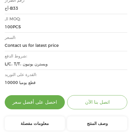
رقم الطراز:
آج-B33
الـ MOQ:
100PCS
السعر:
Contact us for latest price
شروط الدفع:
L/C، T/T، ويسترن يونيون
القدرة على التوريد:
10000 قطع يوميا
اتصل بنا الآن
احصل على أفضل سعر
وصف المنتج
معلومات مفصلة