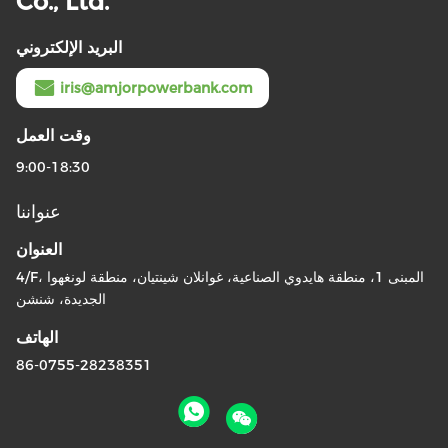
Co., Ltd.
البريد الإلكتروني
iris@amjorpowerbank.com
وقت العمل
9:00-18:30
عنواننا
العنوان
4/F، المبنى 1، منطقة هايدوي الصناعية، غوانلان شينتيان، منطقة لونغهوا
الجديدة، شنشن
الهاتف
86-0755-28238351