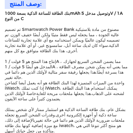
وصف المنتج:
بنك الطاقة للساعة الذكية بسعة 1000mAh وتوصيل مدخل 5V / 1A
من النوع C
تم تصميم Smartwatch Power Bank مصنوع من مادة بلاستيكية
عالية الجودة ، مما يجعله ليس فقط متينًا ولكن أيضًا خفيف الوزن. تم
تصميمه ليكون عالميًا ويمكن استخدامه مع أي علامة تجارية للساعات
الذكية.سواء كان لديك ساعة آبل، سامسونج غير، أو أي علامة تجارية
أخرى، هذا بنك الطاقة متوافق مع كل منهم.
إنتاج هذا المنتج هو 5 فولت / 1A ، مما يضمن الشحن السريع لجهازك.
المدخل هو أيضًا 5 فولت / 1A ، مما يعني أنه يمكن شحن مصرف الطاقة
هذا بسرعة أيضًا.هذا يجعلها رفيقة سفر مثالية لأولئك الذين هم دائما في
حالة تغيير.
واحدة من الميزات المتميزة لهذا البنك الطاقة هو أنه يعمل أيضا كشاحن
iWatch. إذا كنت تملك iWatch، يمكنك استخدام هذا البنك الطاقة
لشحنه على الذهاب.هذا يجعلها ملحقات مريحة للغايةخاصةً لأولئك الذين
يعتمدون كثيراً على ساعة الآيفون
بشكل عام، بنك طاقة الساعة الذكية هو استثمار ممتاز لأي شخص يمتلك
ساعة ذكية أو أجهزة إلكترونية أخرى.وقدرات الشحن السريع تجعله
ملحقات ضرورية لأولئك الذين هم دائما في حالة تغييربالإضافة إلى ذلك،
مع ميزة إضافية كونها بنك طاقة iwatch، هو منتج أكثر تنوعا التي هي
متأكدة من جعل حياتك أسهل.