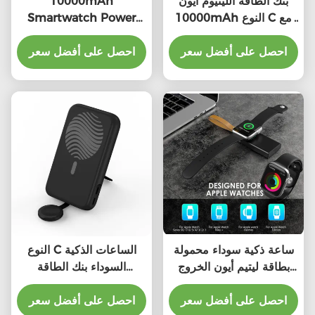
بنك الطاقة الليثيوم أيون
10000mAh
10000mAh النوع C مع
Smartwatch Power
التوافق العالمي
Bank خفيفة الوزن مع
احصل على أفضل سعر
احصل على أفضل سعر
اتصال مدخل 5V / 1A من
النوع C
ساعة ذكية سوداء محمولة
النوع C الساعات الذكية
بطاقة ليتيم أيون الخروج
السوداء بنك الطاقة
5V / 1A
10000mAh القدرة
احصل على أفضل سعر
الاتصال العالمي
احصل على أفضل سعر