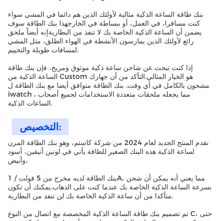
بنك طاقة الساعة الذكية مثالية لأولئك الذين هم دائما في المشي سواء
كنت مسافرا، في العمل، أو ببساطة في الخارجهذا بنك الطاقة سوف
يضمن أن الساعة الذكية الخاصة بك لا تنفذ من البطاريةإنه أيضاً ملحق
رائع لأولئك الذين يمارسون الأنشطة في الهواء الطلق، مثل المشي
لمسافات طويلة والتخييم.
إذا كنت تبحث عن شاحن ساعة ذكية موثوق ومريح، فإن بنك طاقة
الساعة الذكية من Custom هو الخيار المثالي.التأكد من أن جهازك
مشحون بالكامل في أي وقت. بنك الطاقة متوافق أيضا مع بنك الطاقة ل
iwatch ، مما يجعله ملحقات متعددة الاستخدامات لجميع أصحاب
الساعات الذكية.
التخصيص:
نقدم المنتج الجديد لعام 2024 من شركة كاستم، وهو بنك الطاقة المرن
لساعة الذكية هذه البنك الصغير للطاقة يأتي في لونين أنيقين، أسود
وأبيض،
بنك الطاقة لديه مخرج من 5 فولت / 1A، مما يعني أنه يمكن أن شحن
بسرعة الساعة الذكية الخاصة بك عندما كنت على الذهاب.يمكنك أن تكون
متأكدا من أن ساعة الذكية الخاصة بك لن تنفذ من البطارية.
تم تصميم بنك طاقة الساعة الذكية المخصصة مع اتصال من النوع C، حتى