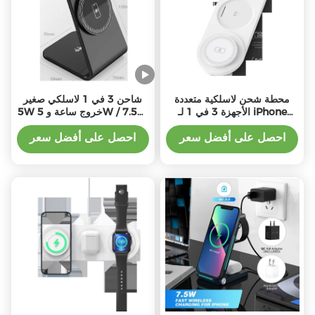
محطة شحن لاسلكية متعددة
شاحن 3 في 1 لاسلكي صغير
الأجهزة 3 في 1 لـ iPhone
5W خروج ساعة و 5W / 7.5W
Apple Watch AirPods مع
/ 10W / 15W خروج لاسلكي
طاقة 10W / 7.5W / 5W نوع
احصل على أفضل سعر
احصل على أفضل سعر
C