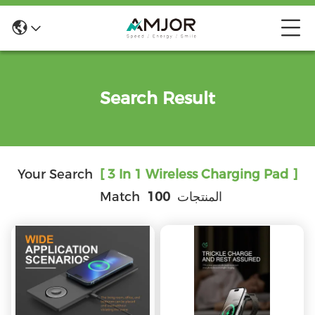
Search Result
Your Search
[ 3 In 1 Wireless Charging Pad ]
المنتجات
100
Match